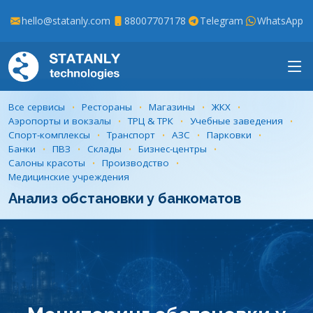
hello@statanly.com
88007707178
Telegram
WhatsApp
Все сервисы
Рестораны
Магазины
ЖКХ
Аэропорты и вокзалы
ТРЦ & ТРК
Учебные заведения
Спорт-комплексы
Транспорт
АЗС
Парковки
Банки
ПВЗ
Склады
Бизнес-центры
Салоны красоты
Производство
Медицинские учреждения
Анализ обстановки у банкоматов